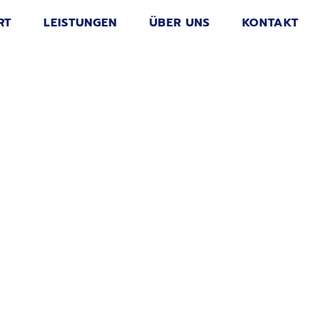
RT
LEISTUNGEN
ÜBER UNS
KONTAKT
tsklinik Schleswig-Holstein!
wig-Holstein! Lorem ipsum dolor sit amet, consetetur
tempor invidunt ut labore et dolore magna aliquyam
usam et justo [...]