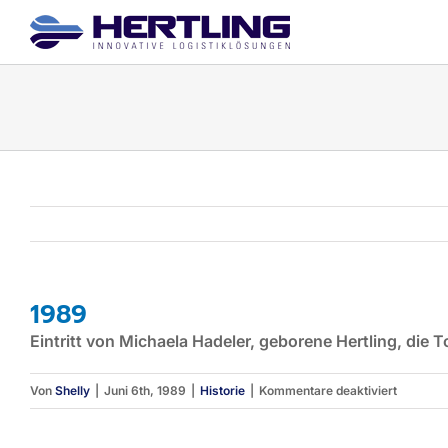
Zum
Inhalt
springen
1989
Eintritt von Michaela Hadeler, geborene Hertling, die T
für
Von
Shelly
|
Juni 6th, 1989
|
Historie
|
Kommentare deaktiviert
1989