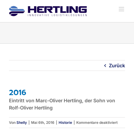
Zum
Inhalt
springen
Zurück
2016
Eintritt von Marc-Oliver Hertling, der Sohn von
Rolf-Oliver Hertling
für
Von
Shelly
|
Mai 6th, 2016
|
Historie
|
Kommentare deaktiviert
2016