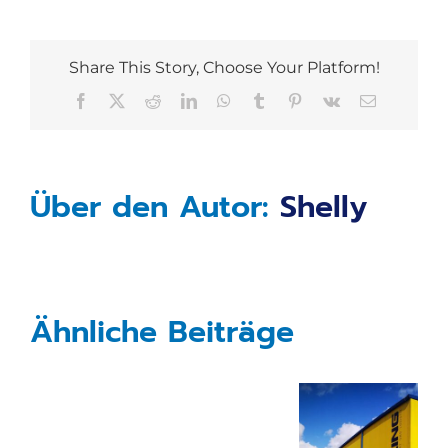
Share This Story, Choose Your Platform!
Facebook
X
Reddit
LinkedIn
WhatsApp
Tumblr
Pinterest
Vk
E-
Mail
Über den Autor:
Shelly
Ähnliche Beiträge