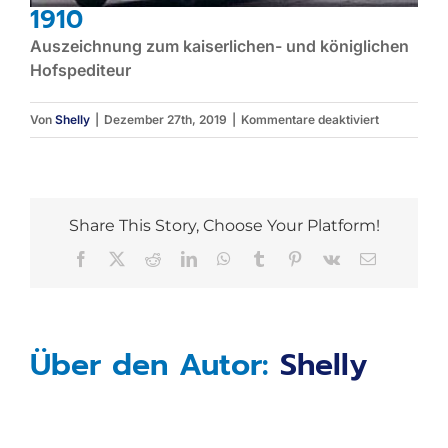
1910
Auszeichnung zum kaiserlichen- und königlichen
Hofspediteur
für
Von
Shelly
|
Dezember 27th, 2019
|
Kommentare deaktiviert
1910
Share This Story, Choose Your Platform!
Facebook
X
Reddit
LinkedIn
WhatsApp
Tumblr
Pinterest
Vk
E-
Mail
Über den Autor:
Shelly